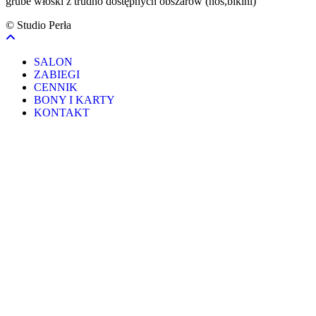
grube włoski z trudno dostępnych obszarów (nos,bikini)
© Studio Perła
SALON
ZABIEGI
CENNIK
BONY I KARTY
KONTAKT