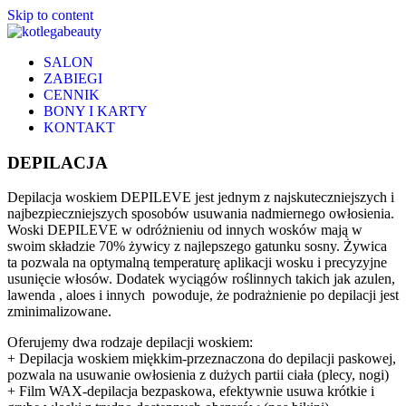
Skip to content
SALON
ZABIEGI
CENNIK
BONY I KARTY
KONTAKT
DEPILACJA
Depilacja woskiem DEPILEVE jest jednym z najskuteczniejszych i
najbezpieczniejszych sposobów usuwania nadmiernego owłosienia.
Woski DEPILEVE w odróżnieniu od innych wosków mają w
swoim składzie 70% żywicy z najlepszego gatunku sosny. Żywica
ta pozwala na optymalną temperaturę aplikacji wosku i precyzyjne
usunięcie włosów. Dodatek wyciągów roślinnych takich jak azulen,
lawenda , aloes i innych powoduje, że podrażnienie po depilacji jest
zminimalizowane.
Oferujemy dwa rodzaje depilacji woskiem:
+ Depilacja woskiem miękkim-przeznaczona do depilacji paskowej,
pozwala na usuwanie owłosienia z dużych partii ciała (plecy, nogi)
+ Film WAX-depilacja bezpaskowa, efektywnie usuwa krótkie i