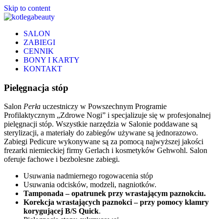
Skip to content
SALON
ZABIEGI
CENNIK
BONY I KARTY
KONTAKT
Pielęgnacja stóp
Salon
Perła
uczestniczy w Powszechnym Programie
Profilaktycznym „Zdrowe Nogi” i specjalizuje się w profesjonalnej
pielęgnacji stóp. Wszystkie narzędzia w Salonie poddawane są
sterylizacji, a materiały do zabiegów używane są jednorazowo.
Zabiegi Pedicure wykonywane są za pomocą najwyższej jakości
frezarki niemieckiej firmy Gerlach i kosmetyków Gehwohl. Salon
oferuje fachowe i bezbolesne zabiegi.
Usuwania nadmiernego rogowacenia stóp
Usuwania odcisków, modzeli, nagniotków.
Tamponada – opatrunek przy wrastającym paznokciu.
Korekcja wrastających paznokci – przy pomocy klamry
korygującej B/S Quick
.