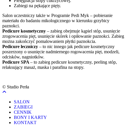
Pielęgnacja stopy cukrzycowej.
Zabiegi na pękające pięty.
Salon uczestniczy także w Programie Pedi Myk – pobieranie
materiału do badaniu mikologicznego w kierunku grzybicy
paznokci.
Pedicure kosmetyczny
– zabieg obejmuje kąpiel stóp, usunięcie
zrogowacenia pięt, usunięcie skórek i opiłowanie paznokci. Zabieg
można zakończyć pomalowaniem płytki paznokcia.
Pedicure leczniczy
– to nic innego jak pedicure kosmetyczny
poszerzony o usunięcie nadmiernego rogowacenia pięt, modzeli,
odcisków, nagniotków.
Pedicure SPA
– to zabieg pedicure kosmetyczny, peeling stóp,
relaksujący masaż, maska i parafina na stopy.
© Studio Perła
SALON
ZABIEGI
CENNIK
BONY I KARTY
KONTAKT