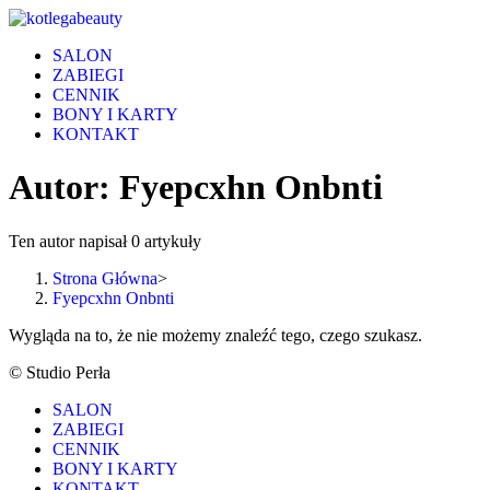
Skip
to
SALON
content
ZABIEGI
CENNIK
BONY I KARTY
KONTAKT
Autor:
Fyepcxhn Onbnti
Ten autor napisał 0 artykuły
Strona Główna
>
Fyepcxhn Onbnti
Wygląda na to, że nie możemy znaleźć tego, czego szukasz.
© Studio Perła
SALON
ZABIEGI
CENNIK
BONY I KARTY
KONTAKT