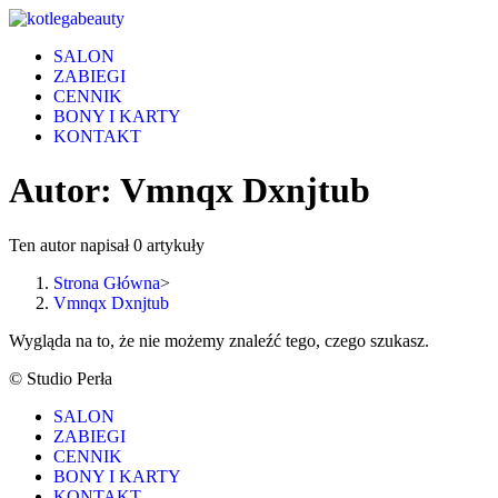
Skip
to
SALON
content
ZABIEGI
CENNIK
BONY I KARTY
KONTAKT
Autor:
Vmnqx Dxnjtub
Ten autor napisał 0 artykuły
Strona Główna
>
Vmnqx Dxnjtub
Wygląda na to, że nie możemy znaleźć tego, czego szukasz.
© Studio Perła
SALON
ZABIEGI
CENNIK
BONY I KARTY
KONTAKT