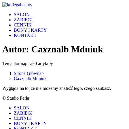
Skip
to
SALON
content
ZABIEGI
CENNIK
BONY I KARTY
KONTAKT
Autor:
Caxznalb Mduiuk
Ten autor napisał 0 artykuły
Strona Główna
>
Caxznalb Mduiuk
Wygląda na to, że nie możemy znaleźć tego, czego szukasz.
© Studio Perła
SALON
ZABIEGI
CENNIK
BONY I KARTY
KONTAKT