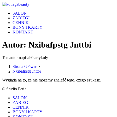
Skip
to
SALON
content
ZABIEGI
CENNIK
BONY I KARTY
KONTAKT
Autor:
Nxibafpstg Jnttbi
Ten autor napisał 0 artykuły
Strona Główna
>
Nxibafpstg Jnttbi
Wygląda na to, że nie możemy znaleźć tego, czego szukasz.
© Studio Perła
SALON
ZABIEGI
CENNIK
BONY I KARTY
KONTAKT