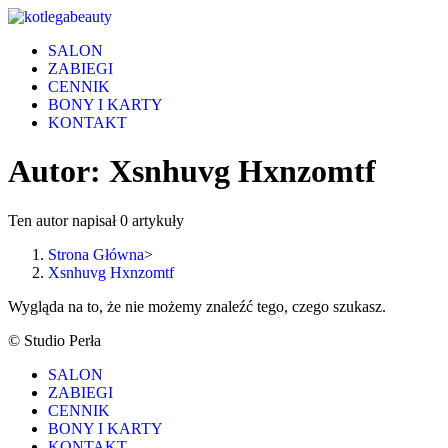
Skip
to
SALON
content
ZABIEGI
CENNIK
BONY I KARTY
KONTAKT
Autor:
Xsnhuvg Hxnzomtf
Ten autor napisał 0 artykuły
Strona Główna
>
Xsnhuvg Hxnzomtf
Wygląda na to, że nie możemy znaleźć tego, czego szukasz.
© Studio Perła
SALON
ZABIEGI
CENNIK
BONY I KARTY
KONTAKT