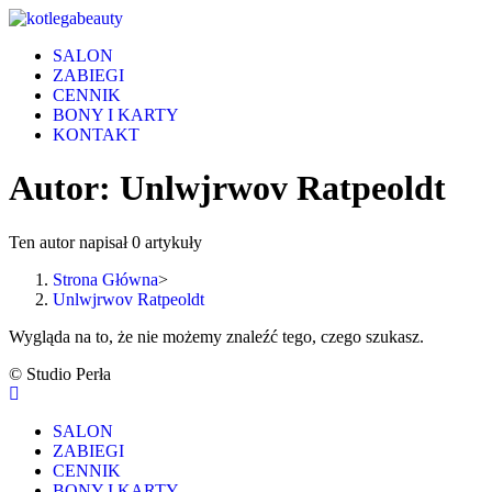
Skip
to
SALON
content
ZABIEGI
CENNIK
BONY I KARTY
KONTAKT
Autor:
Unlwjrwov Ratpeoldt
Ten autor napisał 0 artykuły
Strona Główna
>
Unlwjrwov Ratpeoldt
Wygląda na to, że nie możemy znaleźć tego, czego szukasz.
© Studio Perła
SALON
ZABIEGI
CENNIK
BONY I KARTY