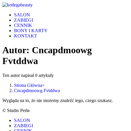
Skip
to
SALON
content
ZABIEGI
CENNIK
BONY I KARTY
KONTAKT
Autor:
Cncapdmoowg
Fvtddwa
Ten autor napisał 0 artykuły
Strona Główna
>
Cncapdmoowg Fvtddwa
Wygląda na to, że nie możemy znaleźć tego, czego szukasz.
© Studio Perła
SALON
ZABIEGI
CENNIK