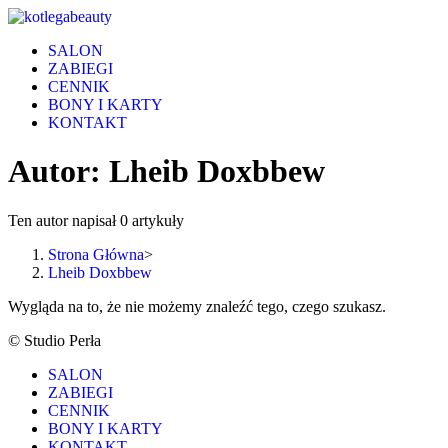
Skip
to
SALON
content
ZABIEGI
CENNIK
BONY I KARTY
KONTAKT
Autor:
Lheib Doxbbew
Ten autor napisał 0 artykuły
Strona Główna
>
Lheib Doxbbew
Wygląda na to, że nie możemy znaleźć tego, czego szukasz.
© Studio Perła
SALON
ZABIEGI
CENNIK
BONY I KARTY
KONTAKT