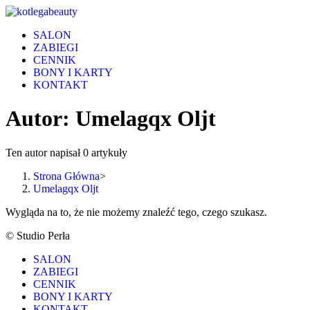
Skip
to
SALON
content
ZABIEGI
CENNIK
BONY I KARTY
KONTAKT
Autor:
Umelagqx Oljt
Ten autor napisał 0 artykuły
Strona Główna
>
Umelagqx Oljt
Wygląda na to, że nie możemy znaleźć tego, czego szukasz.
© Studio Perła
SALON
ZABIEGI
CENNIK
BONY I KARTY
KONTAKT