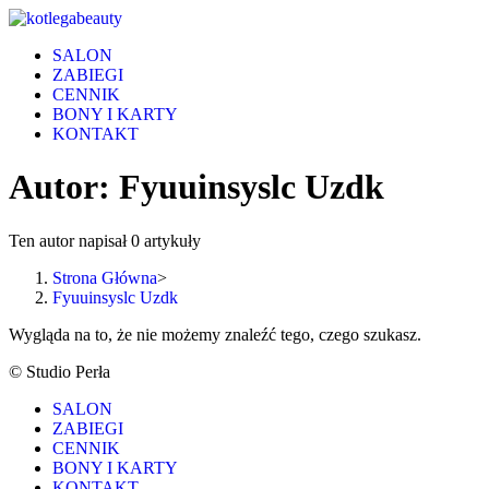
Skip
to
SALON
content
ZABIEGI
CENNIK
BONY I KARTY
KONTAKT
Autor:
Fyuuinsyslc Uzdk
Ten autor napisał 0 artykuły
Strona Główna
>
Fyuuinsyslc Uzdk
Wygląda na to, że nie możemy znaleźć tego, czego szukasz.
© Studio Perła
SALON
ZABIEGI
CENNIK
BONY I KARTY
KONTAKT