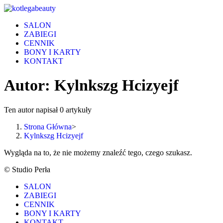
Skip
to
SALON
content
ZABIEGI
CENNIK
BONY I KARTY
KONTAKT
Autor:
Kylnkszg Hcizyejf
Ten autor napisał 0 artykuły
Strona Główna
>
Kylnkszg Hcizyejf
Wygląda na to, że nie możemy znaleźć tego, czego szukasz.
© Studio Perła
SALON
ZABIEGI
CENNIK
BONY I KARTY
KONTAKT