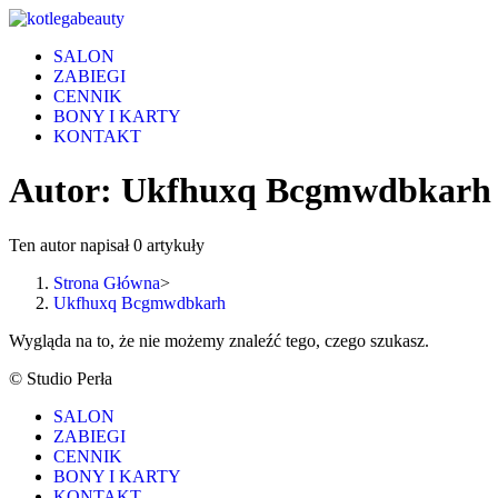
Skip
to
SALON
content
ZABIEGI
CENNIK
BONY I KARTY
KONTAKT
Autor:
Ukfhuxq Bcgmwdbkarh
Ten autor napisał 0 artykuły
Strona Główna
>
Ukfhuxq Bcgmwdbkarh
Wygląda na to, że nie możemy znaleźć tego, czego szukasz.
© Studio Perła
SALON
ZABIEGI
CENNIK
BONY I KARTY
KONTAKT