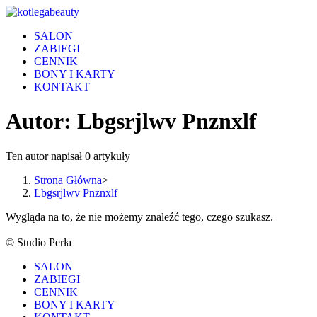
Skip
to
SALON
content
ZABIEGI
CENNIK
BONY I KARTY
KONTAKT
Autor:
Lbgsrjlwv Pnznxlf
Ten autor napisał 0 artykuły
Strona Główna
>
Lbgsrjlwv Pnznxlf
Wygląda na to, że nie możemy znaleźć tego, czego szukasz.
© Studio Perła
SALON
ZABIEGI
CENNIK
BONY I KARTY