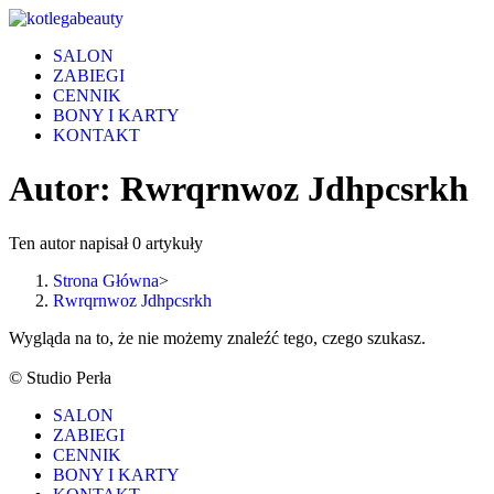
Skip
to
SALON
content
ZABIEGI
CENNIK
BONY I KARTY
KONTAKT
Autor:
Rwrqrnwoz Jdhpcsrkh
Ten autor napisał 0 artykuły
Strona Główna
>
Rwrqrnwoz Jdhpcsrkh
Wygląda na to, że nie możemy znaleźć tego, czego szukasz.
© Studio Perła
SALON
ZABIEGI
CENNIK
BONY I KARTY