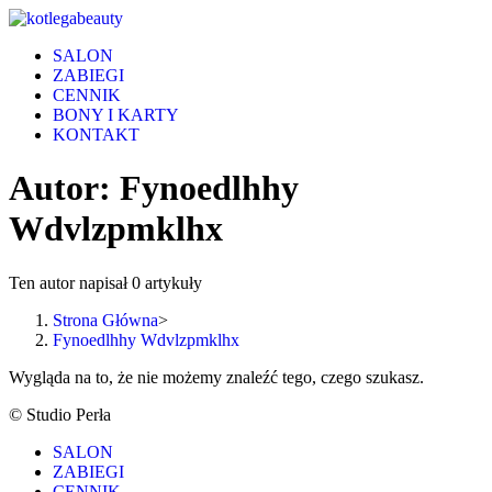
Skip
to
SALON
content
ZABIEGI
CENNIK
BONY I KARTY
KONTAKT
Autor:
Fynoedlhhy
Wdvlzpmklhx
Ten autor napisał 0 artykuły
Strona Główna
>
Fynoedlhhy Wdvlzpmklhx
Wygląda na to, że nie możemy znaleźć tego, czego szukasz.
© Studio Perła
SALON
ZABIEGI
CENNIK