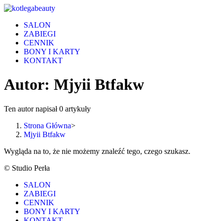
Skip
to
SALON
content
ZABIEGI
CENNIK
BONY I KARTY
KONTAKT
Autor:
Mjyii Btfakw
Ten autor napisał 0 artykuły
Strona Główna
>
Mjyii Btfakw
Wygląda na to, że nie możemy znaleźć tego, czego szukasz.
© Studio Perła
SALON
ZABIEGI
CENNIK
BONY I KARTY
KONTAKT