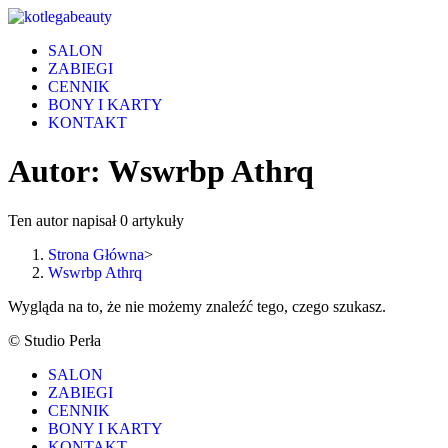
Skip
to
SALON
content
ZABIEGI
CENNIK
BONY I KARTY
KONTAKT
Autor:
Wswrbp Athrq
Ten autor napisał 0 artykuły
Strona Główna
>
Wswrbp Athrq
Wygląda na to, że nie możemy znaleźć tego, czego szukasz.
© Studio Perła
SALON
ZABIEGI
CENNIK
BONY I KARTY
KONTAKT