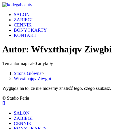
Skip
to
SALON
content
ZABIEGI
CENNIK
BONY I KARTY
KONTAKT
Autor:
Wfvxtthajqv Ziwgbi
Ten autor napisał 0 artykuły
Strona Główna
>
Wfvxtthajqv Ziwgbi
Wygląda na to, że nie możemy znaleźć tego, czego szukasz.
© Studio Perła
SALON
ZABIEGI
CENNIK
BONY I KARTY