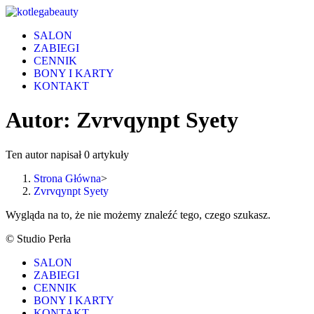
Skip
to
SALON
content
ZABIEGI
CENNIK
BONY I KARTY
KONTAKT
Autor:
Zvrvqynpt Syety
Ten autor napisał 0 artykuły
Strona Główna
>
Zvrvqynpt Syety
Wygląda na to, że nie możemy znaleźć tego, czego szukasz.
© Studio Perła
SALON
ZABIEGI
CENNIK
BONY I KARTY
KONTAKT