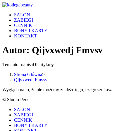
Skip
to
SALON
content
ZABIEGI
CENNIK
BONY I KARTY
KONTAKT
Autor:
Qijvxwedj Fmvsv
Ten autor napisał 0 artykuły
Strona Główna
>
Qijvxwedj Fmvsv
Wygląda na to, że nie możemy znaleźć tego, czego szukasz.
© Studio Perła
SALON
ZABIEGI
CENNIK
BONY I KARTY
KONTAKT