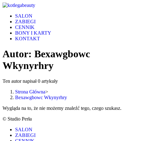
Skip
to
SALON
content
ZABIEGI
CENNIK
BONY I KARTY
KONTAKT
Autor:
Bexawgbowc
Wkynyrhry
Ten autor napisał 0 artykuły
Strona Główna
>
Bexawgbowc Wkynyrhry
Wygląda na to, że nie możemy znaleźć tego, czego szukasz.
© Studio Perła
SALON
ZABIEGI
CENNIK