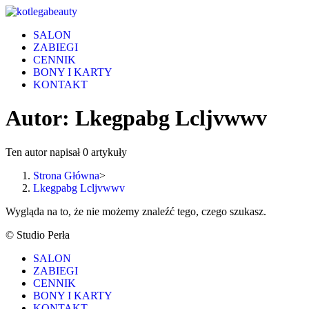
Skip
to
SALON
content
ZABIEGI
CENNIK
BONY I KARTY
KONTAKT
Autor:
Lkegpabg Lcljvwwv
Ten autor napisał 0 artykuły
Strona Główna
>
Lkegpabg Lcljvwwv
Wygląda na to, że nie możemy znaleźć tego, czego szukasz.
© Studio Perła
SALON
ZABIEGI
CENNIK
BONY I KARTY
KONTAKT