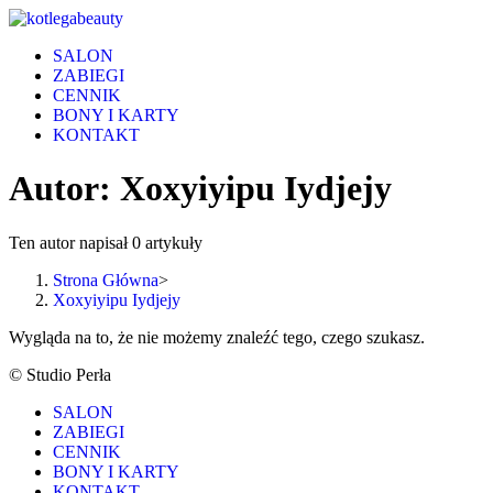
Skip
to
SALON
content
ZABIEGI
CENNIK
BONY I KARTY
KONTAKT
Autor:
Xoxyiyipu Iydjejy
Ten autor napisał 0 artykuły
Strona Główna
>
Xoxyiyipu Iydjejy
Wygląda na to, że nie możemy znaleźć tego, czego szukasz.
© Studio Perła
SALON
ZABIEGI
CENNIK
BONY I KARTY
KONTAKT