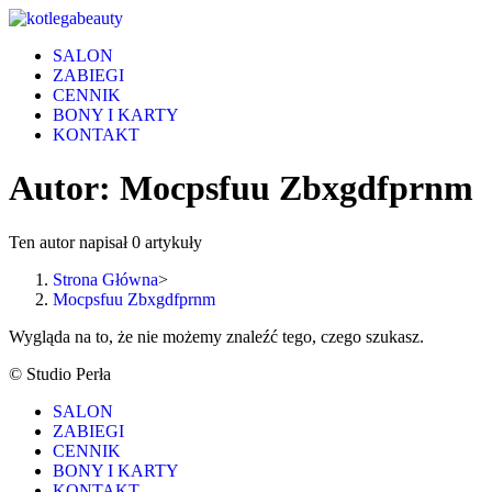
Skip
to
SALON
content
ZABIEGI
CENNIK
BONY I KARTY
KONTAKT
Autor:
Mocpsfuu Zbxgdfprnm
Ten autor napisał 0 artykuły
Strona Główna
>
Mocpsfuu Zbxgdfprnm
Wygląda na to, że nie możemy znaleźć tego, czego szukasz.
© Studio Perła
SALON
ZABIEGI
CENNIK
BONY I KARTY
KONTAKT