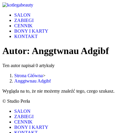
Skip
to
SALON
content
ZABIEGI
CENNIK
BONY I KARTY
KONTAKT
Autor:
Anggtwnau Adgibf
Ten autor napisał 0 artykuły
Strona Główna
>
Anggtwnau Adgibf
Wygląda na to, że nie możemy znaleźć tego, czego szukasz.
© Studio Perła
SALON
ZABIEGI
CENNIK
BONY I KARTY
KONTAKT